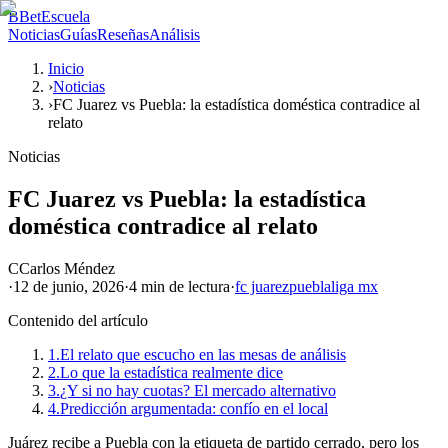
B
BetEscuela
Noticias
Guías
Reseñas
Análisis
Inicio
›
Noticias
›
FC Juarez vs Puebla: la estadística doméstica contradice al
relato
Noticias
FC Juarez vs Puebla: la estadística
doméstica contradice al relato
C
Carlos Méndez
·
12 de junio, 2026
·
4 min
de lectura
·
fc juarez
puebla
liga mx
Contenido del artículo
1.
El relato que escucho en las mesas de análisis
2.
Lo que la estadística realmente dice
3.
¿Y si no hay cuotas? El mercado alternativo
4.
Predicción argumentada: confío en el local
Juárez recibe a Puebla con la etiqueta de partido cerrado, pero los