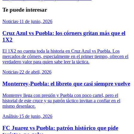
Te puede interesar
Noticias
·
11 de junio, 2026
Cruz Azul vs Puebla: los córners gritan más que el
1X2
El 1X2 no cuenta toda la historia en Cruz Azul vs Puebla. Los
mercados de córners, especialmente en el primer tiempo, ofrecen el
verdadero valor para quien sabe leer la táctica.
Noticias
·
22 de abril, 2026
Monterrey-Puebla: el libreto que casi siempre vuelve
Monterrey llega con presión y Puebla con poco cartel, pero el
historial de este cruce y su patrón táctico invitan a confiar en el
mismo desenlace.
Análisis
·
15 de junio, 2026
FC Juarez vs Puebla: patrón histórico que pide