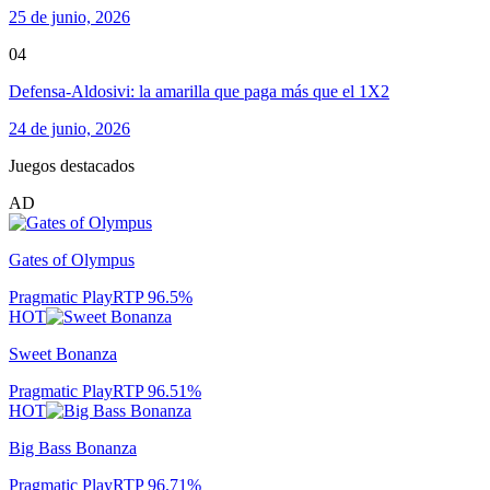
25 de junio, 2026
04
Defensa-Aldosivi: la amarilla que paga más que el 1X2
24 de junio, 2026
Juegos destacados
AD
Gates of Olympus
Pragmatic Play
RTP
96.5
%
HOT
Sweet Bonanza
Pragmatic Play
RTP
96.51
%
HOT
Big Bass Bonanza
Pragmatic Play
RTP
96.71
%