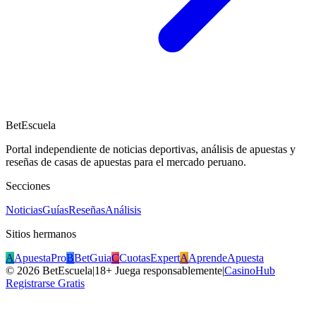
BetEscuela
Portal independiente de noticias deportivas, análisis de apuestas y
reseñas de casas de apuestas para el mercado peruano.
Secciones
Noticias
Guías
Reseñas
Análisis
Sitios hermanos
A
ApuestaPro
B
BetGuia
C
CuotasExpert
A
AprendeApuesta
©
2026
BetEscuela
|
18+ Juega responsablemente
|
CasinoHub
Registrarse Gratis