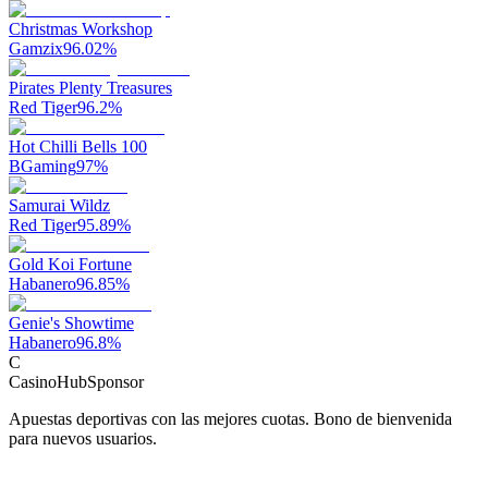
Christmas Workshop
Gamzix
96.02
%
Pirates Plenty Treasures
Red Tiger
96.2
%
Hot Chilli Bells 100
BGaming
97
%
Samurai Wildz
Red Tiger
95.89
%
Gold Koi Fortune
Habanero
96.85
%
Genie's Showtime
Habanero
96.8
%
C
CasinoHub
Sponsor
Apuestas deportivas con las mejores cuotas. Bono de bienvenida
para nuevos usuarios.