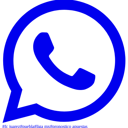
#
fc juarez
#
puebla
#
liga mx
#
pronostico apuestas