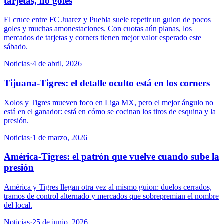
tarjetas, no goles
El cruce entre FC Juarez y Puebla suele repetir un guion de pocos
goles y muchas amonestaciones. Con cuotas aún planas, los
mercados de tarjetas y corners tienen mejor valor esperado este
sábado.
Noticias
·
4 de abril, 2026
Tijuana-Tigres: el detalle oculto está en los corners
Xolos y Tigres mueven foco en Liga MX, pero el mejor ángulo no
está en el ganador: está en cómo se cocinan los tiros de esquina y la
presión.
Noticias
·
1 de marzo, 2026
América-Tigres: el patrón que vuelve cuando sube la
presión
América y Tigres llegan otra vez al mismo guion: duelos cerrados,
tramos de control alternado y mercados que sobrepremian el nombre
del local.
Noticias
·
25 de junio, 2026