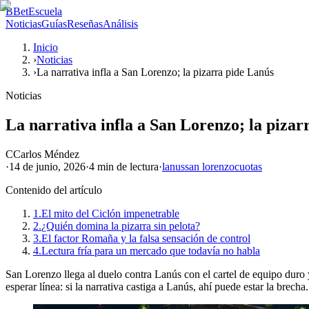
B
BetEscuela
Noticias
Guías
Reseñas
Análisis
Inicio
›
Noticias
›
La narrativa infla a San Lorenzo; la pizarra pide Lanús
Noticias
La narrativa infla a San Lorenzo; la pizar
C
Carlos Méndez
·
14 de junio, 2026
·
4 min
de lectura
·
lanus
san lorenzo
cuotas
Contenido del artículo
1.
El mito del Ciclón impenetrable
2.
¿Quién domina la pizarra sin pelota?
3.
El factor Romaña y la falsa sensación de control
4.
Lectura fría para un mercado que todavía no habla
San Lorenzo llega al duelo contra Lanús con el cartel de equipo duro y 
esperar línea: si la narrativa castiga a Lanús, ahí puede estar la brecha.