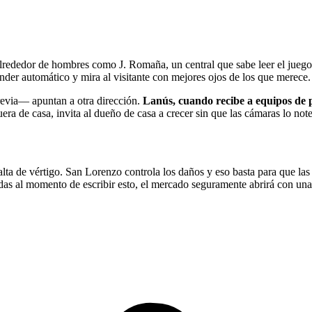
ededor de hombres como J. Romaña, un central que sabe leer el juego y c
nder automático y mira al visitante con mejores ojos de los que merece.
previa— apuntan a otra dirección.
Lanús, cuando recibe a equipos de pr
era de casa, invita al dueño de casa a crecer sin que las cámaras lo not
 falta de vértigo. San Lorenzo controla los daños y eso basta para que l
as al momento de escribir esto, el mercado seguramente abrirá con una lí