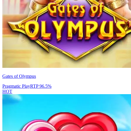
Gates of Olympus
Pragmatic Play
RTP
96.5
%
HOT