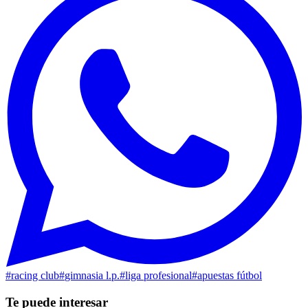
#
racing club
#
gimnasia l.p.
#
liga profesional
#
apuestas fútbol
Te puede interesar