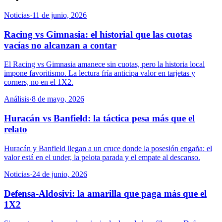
Noticias
·
11 de junio, 2026
Racing vs Gimnasia: el historial que las cuotas
vacías no alcanzan a contar
El Racing vs Gimnasia amanece sin cuotas, pero la historia local
impone favoritismo. La lectura fría anticipa valor en tarjetas y
corners, no en el 1X2.
Análisis
·
8 de mayo, 2026
Huracán vs Banfield: la táctica pesa más que el
relato
Huracán y Banfield llegan a un cruce donde la posesión engaña: el
valor está en el under, la pelota parada y el empate al descanso.
Noticias
·
24 de junio, 2026
Defensa-Aldosivi: la amarilla que paga más que el
1X2