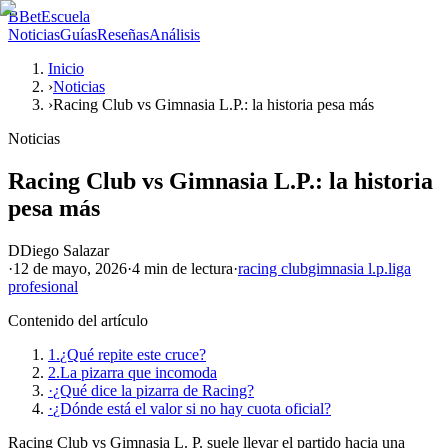
B
BetEscuela
Noticias
Guías
Reseñas
Análisis
Inicio
›
Noticias
›
Racing Club vs Gimnasia L.P.: la historia pesa más
Noticias
Racing Club vs Gimnasia L.P.: la historia
pesa más
D
Diego Salazar
·
12 de mayo, 2026
·
4 min
de lectura
·
racing club
gimnasia l.p.
liga
profesional
Contenido del artículo
1.
¿Qué repite este cruce?
2.
La pizarra que incomoda
·
¿Qué dice la pizarra de Racing?
·
¿Dónde está el valor si no hay cuota oficial?
Racing Club vs Gimnasia L. P. suele llevar el partido hacia una