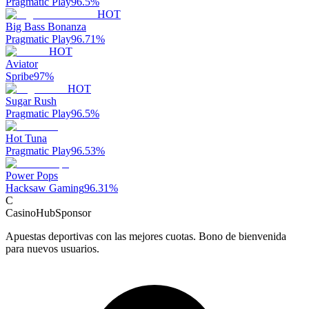
Pragmatic Play
96.5
%
HOT
Big Bass Bonanza
Pragmatic Play
96.71
%
HOT
Aviator
Spribe
97
%
HOT
Sugar Rush
Pragmatic Play
96.5
%
Hot Tuna
Pragmatic Play
96.53
%
Power Pops
Hacksaw Gaming
96.31
%
C
CasinoHub
Sponsor
Apuestas deportivas con las mejores cuotas. Bono de bienvenida
para nuevos usuarios.