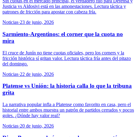
Sin cuotas en el mercado principal, el verdadero filo para Defensa y
Justicia vs Aldosivi está en las amonestaciones. Lectura táctica y
patrones de fricción para apostar con cabeza fría.
Noticias
·
23 de junio, 2026
Sarmiento-Argentinos: el corner que la cuota no
mira
El cruce de Junín no tiene cuotas oficiales, pero los corners y la
fricción histórica sí gritan valor. Lectura táctica fría antes del pitazo
del domingo.
Noticias
·
22 de junio, 2026
Platense vs Unión: la historia calla lo que la tribuna
grita
La narrativa popular infla a Platense como favorito en casa, pero el
historial entre ambos muestra un patrón de partidos cerrados y pocos
goles. ¿Dónde hay valor real?
Noticias
·
20 de junio, 2026