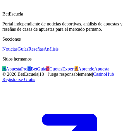
BetEscuela
Portal independiente de noticias deportivas, análisis de apuestas y
reseñas de casas de apuestas para el mercado peruano.
Secciones
Noticias
Guías
Reseñas
Análisis
Sitios hermanos
A
ApuestaPro
B
BetGuia
C
CuotasExpert
A
AprendeApuesta
©
2026
BetEscuela
|
18+ Juega responsablemente
|
CasinoHub
Registrarse Gratis