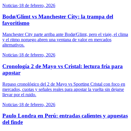
Noticias
·
18 de febrero, 2026
Bodø/Glimt vs Manchester City: la trampa del
favoritismo
Manchester City parte arriba ante Bodø/Glimt, pero el viaje, el clima
y el ritmo noruego abren una ventana de valor en mercados
alternativos.
Noticias
·
18 de febrero, 2026
Cronología 2 de Mayo vs Cristal: lectura fría para
apostar
Repaso cronológico del 2 de Mayo vs Sporting Cristal con foco en
mercados, cuotas y señales reales para apostar la vuelta sin dejarse
llevar por el ruido.
Noticias
·
18 de febrero, 2026
Paulo Londra en Perú: entradas calientes y apuestas
del finde