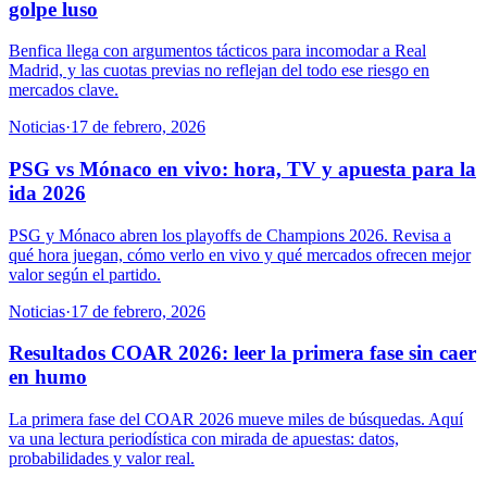
golpe luso
Benfica llega con argumentos tácticos para incomodar a Real
Madrid, y las cuotas previas no reflejan del todo ese riesgo en
mercados clave.
Noticias
·
17 de febrero, 2026
PSG vs Mónaco en vivo: hora, TV y apuesta para la
ida 2026
PSG y Mónaco abren los playoffs de Champions 2026. Revisa a
qué hora juegan, cómo verlo en vivo y qué mercados ofrecen mejor
valor según el partido.
Noticias
·
17 de febrero, 2026
Resultados COAR 2026: leer la primera fase sin caer
en humo
La primera fase del COAR 2026 mueve miles de búsquedas. Aquí
va una lectura periodística con mirada de apuestas: datos,
probabilidades y valor real.