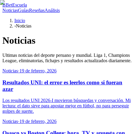
B
BetEscuela
Noticias
Guías
Reseñas
Análisis
Inicio
›
Noticias
Noticias
Ultimas noticias del deporte peruano y mundial. Liga 1, Champions
League, eliminatorias, fichajes y resultados actualizados diariamente.
Noticias
·
19 de febrero, 2026
Resultados UNI: el error es leerlos como si fueran
azar
Los resultados UNI 2026-I movieron búsquedas y conversación. Mi
lectura: el dato sirve para apostar mejor en fútbol, no para perseguir
golpes de suerte.
Noticias
·
19 de febrero, 2026
Osasco vs Boston College: hora, TV y apuesta con