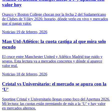
valor hoy
Osasco y Boston College chocan por la fecha 2 del Sudamericano
de Clubes de Vóley 2026: horario, dónde verlo en vivo y mercados
que sí pagan valor.
Noticias
·
19 de febrero, 2026
Man Utd-Atlético: la cuota castiga al que mira solo
escudo
El cruce entre Manchester United y Atlético Madrid trae ruido y
sesgos. Esta lectura va a mercados concretos y dónde sí aparece
valor real.
Noticias
·
18 de febrero, 2026
Cristal vs Universitario: el mercado se apura con la
‘U’
Sporting Cristal y Universitario llegan como foco del Apertura 2026.
Mi lectura: las cuotas están premiando de más a la ‘U’ y hay valor
en mercados alternos.