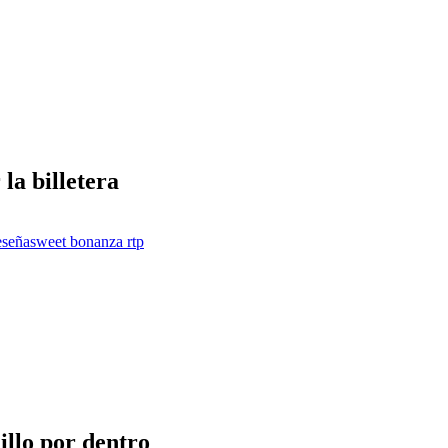
la billetera
eseña
sweet bonanza rtp
illo por dentro