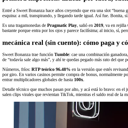
Entré a Sweet Bonanza hace años creyendo que era una slot “buena ge
esquina: a mil, transpirando, y llegando tarde igual. Así fue. Bonita, sí
Es una tragamonedas de
Pragmatic Play
, salió en
2019
, va en rejilla
bastante porque entra por los ojos y parece facilísima; al inicio, sí, pe
mecánica real (sin cuento): cómo paga y c
Sweet Bonanza trae función
Tumble
: cae una combinación ganadora, 
de “todavía sale algo más”, y ahí te quedas pegado más rato del que p
Números, fríos:
RTP teórico 96.48%
en la versión que estés revisa
por giro. En varios casinos permite compra de bonus, normalmente p
entrar multiplicadores globales de hasta
100x
.
Detalle técnico que muchos pasan por alto, y acá está lo bravo: en el 
salen clips virales que revientan TikTok, mientras el saldo real de la 