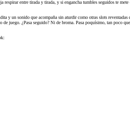
 respirar entre tirada y tirada, y si engancha tumbles seguidos te mete 
idita y un sonido que acompaña sin aturdir como otras slots reventadas
ipo de juego. ¿Pasa seguido? Ni de broma. Pasa poquísimo, tan poco qu
ok: