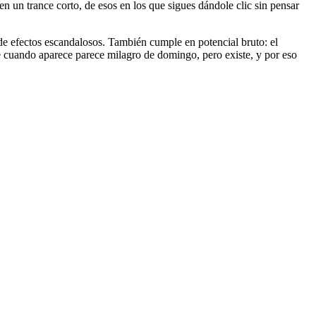
en un trance corto, de esos en los que sigues dándole clic sin pensar
 de efectos escandalosos. También cumple en potencial bruto: el
e cuando aparece parece milagro de domingo, pero existe, y por eso