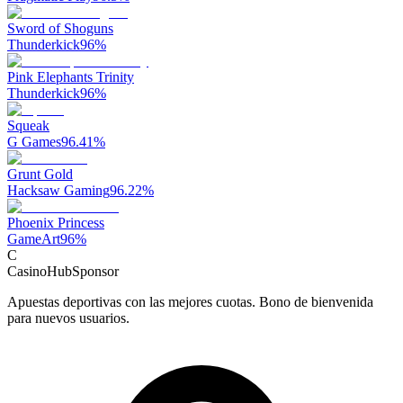
Sword of Shoguns
Thunderkick
96
%
Pink Elephants Trinity
Thunderkick
96
%
Squeak
G Games
96.41
%
Grunt Gold
Hacksaw Gaming
96.22
%
Phoenix Princess
GameArt
96
%
C
CasinoHub
Sponsor
Apuestas deportivas con las mejores cuotas. Bono de bienvenida
para nuevos usuarios.