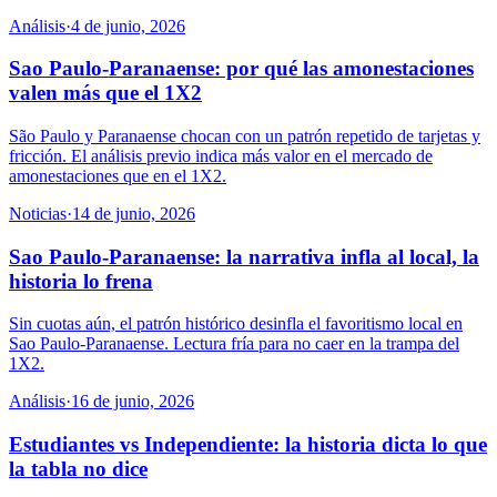
Análisis
·
4 de junio, 2026
Sao Paulo-Paranaense: por qué las amonestaciones
valen más que el 1X2
São Paulo y Paranaense chocan con un patrón repetido de tarjetas y
fricción. El análisis previo indica más valor en el mercado de
amonestaciones que en el 1X2.
Noticias
·
14 de junio, 2026
Sao Paulo-Paranaense: la narrativa infla al local, la
historia lo frena
Sin cuotas aún, el patrón histórico desinfla el favoritismo local en
Sao Paulo-Paranaense. Lectura fría para no caer en la trampa del
1X2.
Análisis
·
16 de junio, 2026
Estudiantes vs Independiente: la historia dicta lo que
la tabla no dice