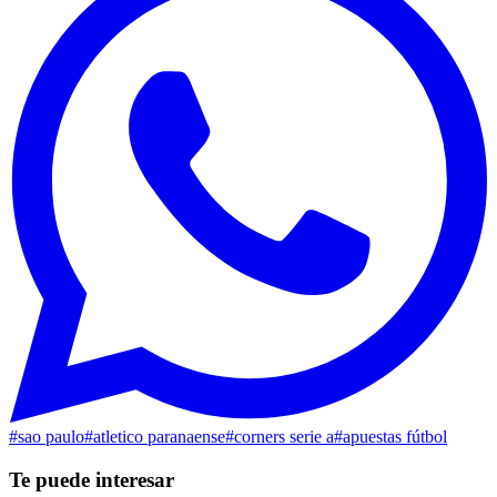
#
sao paulo
#
atletico paranaense
#
corners serie a
#
apuestas fútbol
Te puede interesar