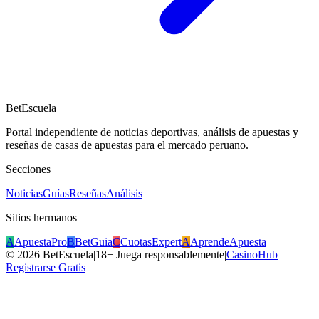
BetEscuela
Portal independiente de noticias deportivas, análisis de apuestas y
reseñas de casas de apuestas para el mercado peruano.
Secciones
Noticias
Guías
Reseñas
Análisis
Sitios hermanos
A
ApuestaPro
B
BetGuia
C
CuotasExpert
A
AprendeApuesta
©
2026
BetEscuela
|
18+ Juega responsablemente
|
CasinoHub
Registrarse Gratis