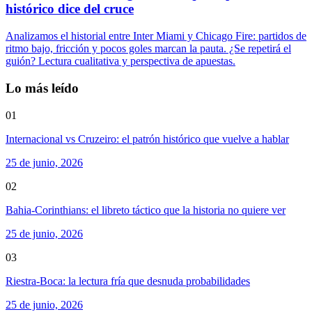
histórico dice del cruce
Analizamos el historial entre Inter Miami y Chicago Fire: partidos de
ritmo bajo, fricción y pocos goles marcan la pauta. ¿Se repetirá el
guión? Lectura cualitativa y perspectiva de apuestas.
Lo más leído
01
Internacional vs Cruzeiro: el patrón histórico que vuelve a hablar
25 de junio, 2026
02
Bahia-Corinthians: el libreto táctico que la historia no quiere ver
25 de junio, 2026
03
Riestra-Boca: la lectura fría que desnuda probabilidades
25 de junio, 2026