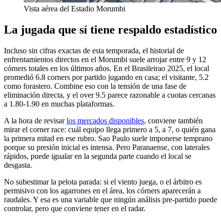
Vista aérea del Estadio Morumbi
La jugada que sí tiene respaldo estadístico
Incluso sin cifras exactas de esta temporada, el historial de
enfrentamientos directos en el Morumbi suele arrojar entre 9 y 12
córners totales en los últimos años. En el Brasileirao 2025, el local
promedió 6.8 corners por partido jugando en casa; el visitante, 5.2
como forastero. Combine eso con la tensión de una fase de
eliminación directa, y el over 9.5 parece razonable a cuotas cercanas
a 1.80-1.90 en muchas plataformas.
A la hora de revisar
los mercados disponibles
, conviene también
mirar el corner race: cuál equipo llega primero a 5, a 7, o quién gana
la primera mitad en ese rubro. Sao Paulo suele imponerse temprano
porque su presión inicial es intensa. Pero Paranaense, con laterales
rápidos, puede igualar en la segunda parte cuando el local se
desgasta.
No subestimar la pelota parada: si el viento juega, o el árbitro es
permisivo con los agarrones en el área, los córners aparecerán a
raudales. Y esa es una variable que ningún análisis pre-partido puede
controlar, pero que conviene tener en el radar.