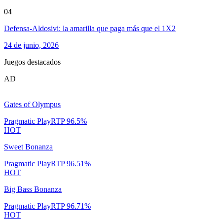
04
Defensa-Aldosivi: la amarilla que paga más que el 1X2
24 de junio, 2026
Juegos destacados
AD
Gates of Olympus
Pragmatic Play
RTP
96.5
%
HOT
Sweet Bonanza
Pragmatic Play
RTP
96.51
%
HOT
Big Bass Bonanza
Pragmatic Play
RTP
96.71
%
HOT