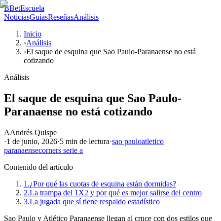
B
BetEscuela
Noticias
Guías
Reseñas
Análisis
Inicio
›
Análisis
›
El saque de esquina que Sao Paulo-Paranaense no está
cotizando
Análisis
El saque de esquina que Sao Paulo-
Paranaense no está cotizando
A
Andrés Quispe
·
1 de junio, 2026
·
5 min
de lectura
·
sao paulo
atletico
paranaense
corners serie a
Contenido del artículo
1.
¿Por qué las cuotas de esquina están dormidas?
2.
La trampa del 1X2 y por qué es mejor salirse del centro
3.
La jugada que sí tiene respaldo estadístico
Sao Paulo y Atlético Paranaense llegan al cruce con dos estilos que