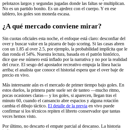
pelotazos largos y segundas jugadas donde las faltas se multiplican.
No es un partido bonito. Es un ajedrez con el cuerpo. Y en ese
tablero, los goles son moneda escasa.
¿A qué mercado conviene mirar?
Sin cuotas oficiales esta noche, el enfoque está claro: desconfiar del
over y buscar valor en la pizarra de bajo scoring. Si las casas abren
con un 1.85 al over 2.5, por ejemplo, la probabilidad implícita que le
dan ronda el 54%. Nuestra lectura, basada en el patrón histórico,
dice que ese número está inflado por la narrativa y no por la realidad
del cruce. El sesgo del apostador recreativo empuja la línea hacia
arriba; el analista que conoce el historial espera que el over baje de
precio en vivo.
Más interesante aún es el mercado de primer tiempo bajo goles. En
estos duelos, la primera parte suele ser de tanteo —mucho ritmo,
pocas ocasiones claras— y los goles, si aparecen, llegan tras el
minuto 60, cuando el cansancio abre espacios y alguna rotación
cambia el dibujo táctico.
El detalle de la previa
en vivo puede
confirmar si los técnicos repiten el libreto conservador que tantas
veces hemos visto.
Por último, no descarto el empate parcial al descanso. La historia