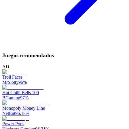
Juegos recomendados
AD
Troll Faces
MrSlotty
96
%
Hot Chilli Bells 100
BGaming
97
%
Monopoly Money Line
NetEnt
96.18
%
Power Pops
Hacksaw Gaming
96.31
%