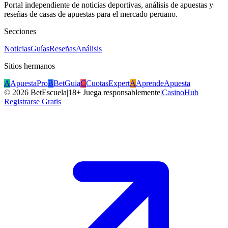
Portal independiente de noticias deportivas, análisis de apuestas y
reseñas de casas de apuestas para el mercado peruano.
Secciones
Noticias
Guías
Reseñas
Análisis
Sitios hermanos
A
ApuestaPro
B
BetGuia
C
CuotasExpert
A
AprendeApuesta
©
2026
BetEscuela
|
18+ Juega responsablemente
|
CasinoHub
Registrarse Gratis