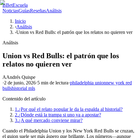
B
BetEscuela
Noticias
Guías
Reseñas
Análisis
Inicio
›
Análisis
›
Union vs Red Bulls: el patrón que los relatos no quieren ver
Análisis
Union vs Red Bulls: el patrón que los
relatos no quieren ver
A
Andrés Quispe
·
2 de junio, 2026
·
5 min
de lectura
·
philadelphia union
new york red
bulls
historial mls
Contenido del artículo
1.
¿Por qué el relato popular le da la espalda al historial?
2.
¿Dónde está la trampa si uno va a apostar?
3.
¿A qué mercado conviene mirar?
Cuando el Philadelphia Union y los New York Red Bulls se cruzan,
el guion suele ser más áspero que brillante. Los números—aunque