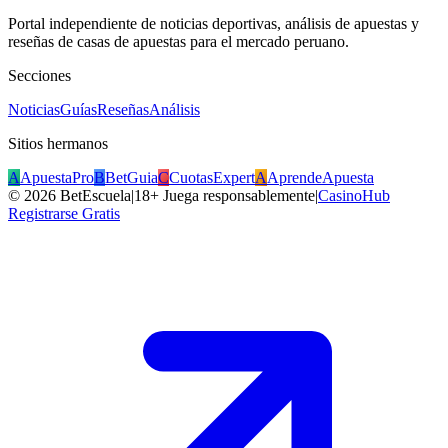
Portal independiente de noticias deportivas, análisis de apuestas y
reseñas de casas de apuestas para el mercado peruano.
Secciones
Noticias
Guías
Reseñas
Análisis
Sitios hermanos
A
ApuestaPro
B
BetGuia
C
CuotasExpert
A
AprendeApuesta
©
2026
BetEscuela
|
18+ Juega responsablemente
|
CasinoHub
Registrarse Gratis