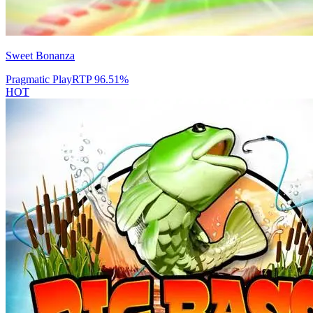
Sweet Bonanza
Pragmatic Play
RTP
96.51
%
HOT