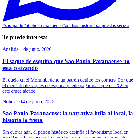
#
sao paulo
#
atletico paranaense
#
analisis historico
#
apuestas serie a
Te puede interesar
Análisis
·
1 de junio, 2026
El saque de esquina que Sao Paulo-Paranaense no
está cotizando
El duelo en el Morumbi tiene un patrón oculto: los corners. Por qué
el mercado de saques de esquina puede pagar más que el 1X2 en
este cruce táctico.
Noticias
·
14 de junio, 2026
Sao Paulo-Paranaense: la narrativa infla al local, la
historia lo frena
Sin cuotas aún, el patrón histórico desinfla el favoritismo local en
Sao Paulo-Paranaense. Lectura fría para no caer en la trampa del