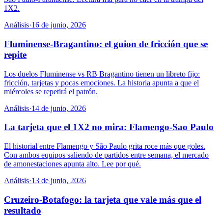
1X2.
Análisis
·
16 de junio, 2026
Fluminense-Bragantino: el guion de fricción que se
repite
Los duelos Fluminense vs RB Bragantino tienen un libreto fijo:
fricción, tarjetas y pocas emociones. La historia apunta a que el
miércoles se repetirá el patrón.
Análisis
·
14 de junio, 2026
La tarjeta que el 1X2 no mira: Flamengo-Sao Paulo
El historial entre Flamengo y São Paulo grita roce más que goles.
Con ambos equipos saliendo de partidos entre semana, el mercado
de amonestaciones apunta alto. Lee por qué.
Análisis
·
13 de junio, 2026
Cruzeiro-Botafogo: la tarjeta que vale más que el
resultado