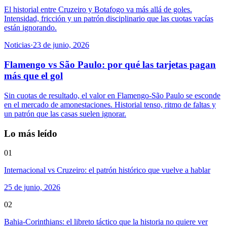
El historial entre Cruzeiro y Botafogo va más allá de goles.
Intensidad, fricción y un patrón disciplinario que las cuotas vacías
están ignorando.
Noticias
·
23 de junio, 2026
Flamengo vs São Paulo: por qué las tarjetas pagan
más que el gol
Sin cuotas de resultado, el valor en Flamengo-São Paulo se esconde
en el mercado de amonestaciones. Historial tenso, ritmo de faltas y
un patrón que las casas suelen ignorar.
Lo más leído
01
Internacional vs Cruzeiro: el patrón histórico que vuelve a hablar
25 de junio, 2026
02
Bahia-Corinthians: el libreto táctico que la historia no quiere ver