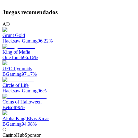
Juegos recomendados
AD
Grunt Gold
Hacksaw Gaming
96.22
%
King of Mafia
OneTouch
96.16
%
UFO Pyramids
BGaming
97.17
%
Circle of Life
Hacksaw Gaming
96
%
Coins of Halloween
Betsoft
96
%
Aloha King Elvis Xmas
BGaming
94.98
%
C
CasinoHub
Sponsor