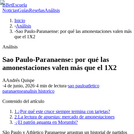
B
BetEscuela
Noticias
Guías
Reseñas
Análisis
Inicio
›
Análisis
›
Sao Paulo-Paranaense: por qué las amonestaciones valen más
que el 1X2
Análisis
Sao Paulo-Paranaense: por qué las
amonestaciones valen más que el 1X2
A
Andrés Quispe
·
4 de junio, 2026
·
4 min
de lectura
·
sao paulo
atletico
paranaense
analisis historico
Contenido del artículo
1.
¿Por qué este cruce siempre termina con tarjetas?
2.
La lectura de apuestas: mercado de amonestaciones
·
¿El patrón aguanta en Morumbi?
São Paulo y Athletico Paranaense arrastran un historial de partidos