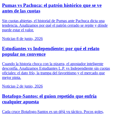
Pumas vs Pachuca: el patrón histórico que se ve
antes de las cuotas
Sin cuotas abiertas, el historial de Pumas ante Pachuca dicta una
tendencia. Analizamos por qué el patrón cerrado se repite y dónde
puede estar el valor.
Noticias
·
8 de junio, 2026
Estudiantes vs Independiente: por qué el relato
popular no convence
Cuando la historia choca con la pizarra, el apostador inteligente
desconfía. Analizamos Estudiantes L.P. vs Independiente sin cuotas
oficiales: el dato frío, la trampa del favoritismo y el mercado que
mejor pinta.
Noticias
·
2 de junio, 2026
Botafogo-Santos: el guion repetido que enfría
cualquier apuesta
Cada cruce Botafogo-Santos es un déjà vu táctico. Pocos goles,