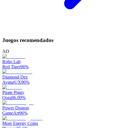
Juegos recomendados
AD
Robo Lab
Red Tiger
96
%
Diamond Dez
AvatarUX
96
%
Pirate Piggy
Qora
96.09
%
Power Dragon
GameArt
96
%
More Energy Coins