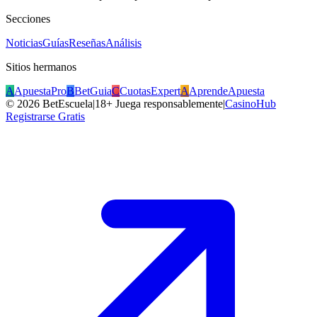
Secciones
Noticias
Guías
Reseñas
Análisis
Sitios hermanos
A
ApuestaPro
B
BetGuia
C
CuotasExpert
A
AprendeApuesta
©
2026
BetEscuela
|
18+ Juega responsablemente
|
CasinoHub
Registrarse Gratis