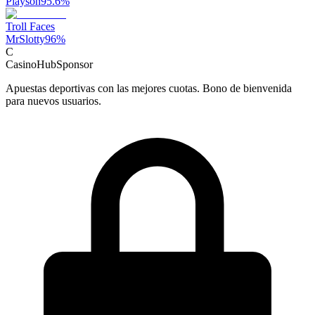
Playson
95.6
%
Troll Faces
MrSlotty
96
%
C
CasinoHub
Sponsor
Apuestas deportivas con las mejores cuotas. Bono de bienvenida
para nuevos usuarios.