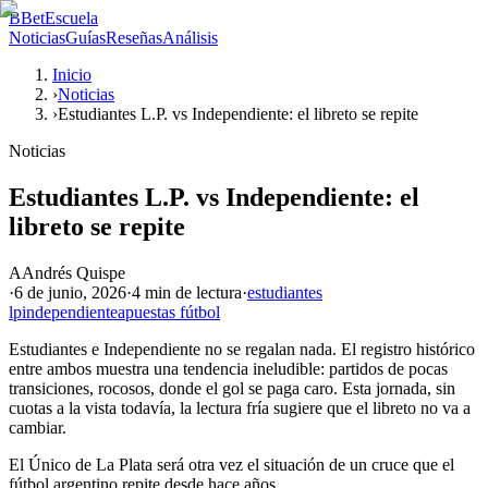
B
BetEscuela
Noticias
Guías
Reseñas
Análisis
Inicio
›
Noticias
›
Estudiantes L.P. vs Independiente: el libreto se repite
Noticias
Estudiantes L.P. vs Independiente: el
libreto se repite
A
Andrés Quispe
·
6 de junio, 2026
·
4 min
de lectura
·
estudiantes
lp
independiente
apuestas fútbol
Estudiantes e Independiente no se regalan nada. El registro histórico
entre ambos muestra una tendencia ineludible: partidos de pocas
transiciones, rocosos, donde el gol se paga caro. Esta jornada, sin
cuotas a la vista todavía, la lectura fría sugiere que el libreto no va a
cambiar.
El Único de La Plata será otra vez el situación de un cruce que el
fútbol argentino repite desde hace años.