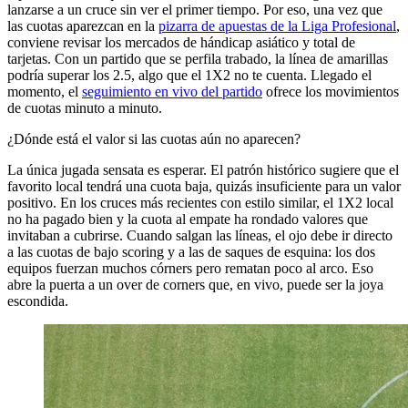
lanzarse a un cruce sin ver el primer tiempo. Por eso, una vez que
las cuotas aparezcan en la
pizarra de apuestas de la Liga Profesional
,
conviene revisar los mercados de hándicap asiático y total de
tarjetas. Con un partido que se perfila trabado, la línea de amarillas
podría superar los 2.5, algo que el 1X2 no te cuenta. Llegado el
momento, el
seguimiento en vivo del partido
ofrece los movimientos
de cuotas minuto a minuto.
¿Dónde está el valor si las cuotas aún no aparecen?
La única jugada sensata es esperar. El patrón histórico sugiere que el
favorito local tendrá una cuota baja, quizás insuficiente para un valor
positivo. En los cruces más recientes con estilo similar, el 1X2 local
no ha pagado bien y la cuota al empate ha rondado valores que
invitaban a cubrirse. Cuando salgan las líneas, el ojo debe ir directo
a las cuotas de bajo scoring y a las de saques de esquina: los dos
equipos fuerzan muchos córners pero rematan poco al arco. Eso
abre la puerta a un over de corners que, en vivo, puede ser la joya
escondida.