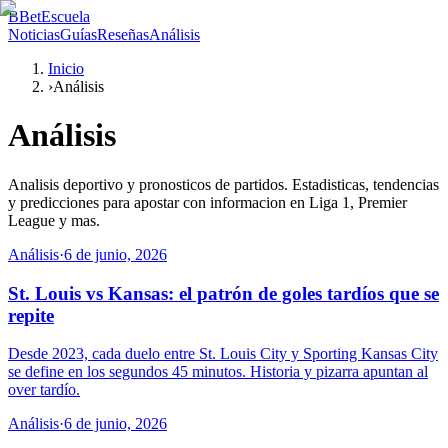
B
BetEscuela
Noticias
Guías
Reseñas
Análisis
Inicio
›
Análisis
Análisis
Analisis deportivo y pronosticos de partidos. Estadisticas, tendencias
y predicciones para apostar con informacion en Liga 1, Premier
League y mas.
Análisis
·
6 de junio, 2026
St. Louis vs Kansas: el patrón de goles tardíos que se
repite
Desde 2023, cada duelo entre St. Louis City y Sporting Kansas City
se define en los segundos 45 minutos. Historia y pizarra apuntan al
over tardío.
Análisis
·
6 de junio, 2026