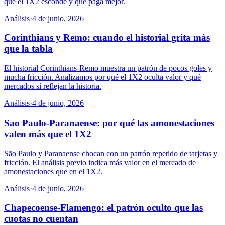
que el 1X2 esconde y que paga mejor.
Análisis
·
4 de junio, 2026
Corinthians y Remo: cuando el historial grita más
que la tabla
El historial Corinthians-Remo muestra un patrón de pocos goles y
mucha fricción. Analizamos por qué el 1X2 oculta valor y qué
mercados sí reflejan la historia.
Análisis
·
4 de junio, 2026
Sao Paulo-Paranaense: por qué las amonestaciones
valen más que el 1X2
São Paulo y Paranaense chocan con un patrón repetido de tarjetas y
fricción. El análisis previo indica más valor en el mercado de
amonestaciones que en el 1X2.
Análisis
·
4 de junio, 2026
Chapecoense-Flamengo: el patrón oculto que las
cuotas no cuentan