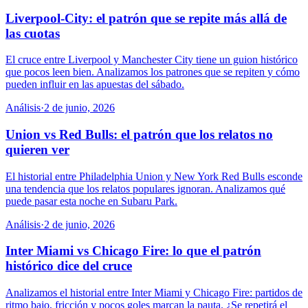
Liverpool-City: el patrón que se repite más allá de
las cuotas
El cruce entre Liverpool y Manchester City tiene un guion histórico
que pocos leen bien. Analizamos los patrones que se repiten y cómo
pueden influir en las apuestas del sábado.
Análisis
·
2 de junio, 2026
Union vs Red Bulls: el patrón que los relatos no
quieren ver
El historial entre Philadelphia Union y New York Red Bulls esconde
una tendencia que los relatos populares ignoran. Analizamos qué
puede pasar esta noche en Subaru Park.
Análisis
·
2 de junio, 2026
Inter Miami vs Chicago Fire: lo que el patrón
histórico dice del cruce
Analizamos el historial entre Inter Miami y Chicago Fire: partidos de
ritmo bajo, fricción y pocos goles marcan la pauta. ¿Se repetirá el