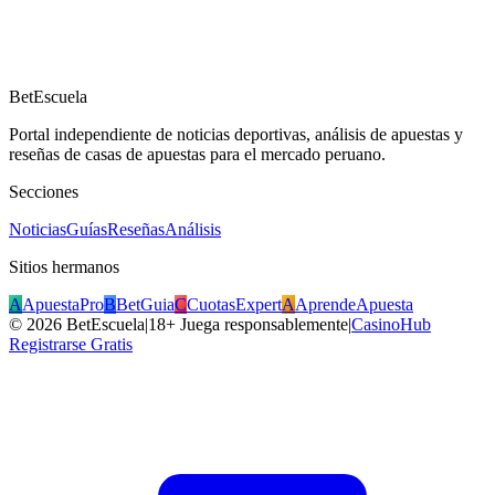
BetEscuela
Portal independiente de noticias deportivas, análisis de apuestas y
reseñas de casas de apuestas para el mercado peruano.
Secciones
Noticias
Guías
Reseñas
Análisis
Sitios hermanos
A
ApuestaPro
B
BetGuia
C
CuotasExpert
A
AprendeApuesta
©
2026
BetEscuela
|
18+ Juega responsablemente
|
CasinoHub
Registrarse Gratis